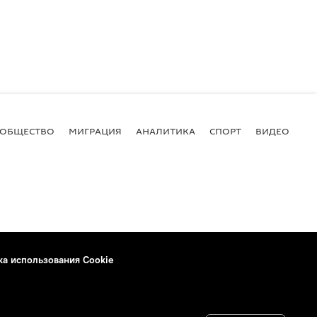
ОБЩЕСТВО
МИГРАЦИЯ
АНАЛИТИКА
СПОРТ
ВИДЕО
И
ка использования Cookie