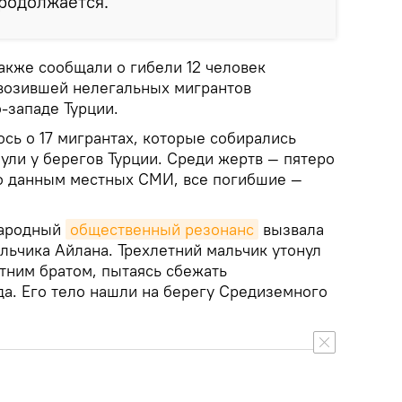
родолжается.
акже сообщали о гибели 12 человек
возившей нелегальных мигрантов
-западе Турции.
сь о 17 мигрантах, которые собирались
нули у берегов Турции. Среди жертв — пятеро
о данным местных СМИ, все погибшие —
народный
общественный резонанс
вызвала
льчика Айлана. Трехлетний мальчик утонул
тним братом, пытаясь сбежать
да. Его тело нашли на берегу Средиземного