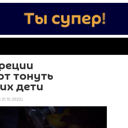
Греции
т тонуть
их дети
6 21.10.2022
)