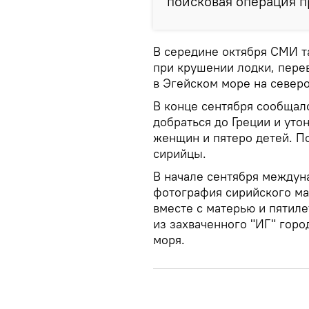
поисковая операция п
В середине октября СМИ т
при крушении лодки, пере
в Эгейском море на северо
В конце сентября сообщало
добраться до Греции и уто
женщин и пятеро детей. П
сирийцы.
В начале сентября между
фотография сирийского ма
вместе с матерью и пятиле
из захваченного "ИГ" горо
моря.