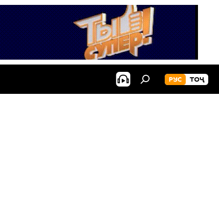
РУС
ТОҶ