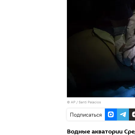
© AP / Santi Palacios
Подписаться
Водные акватории Ср