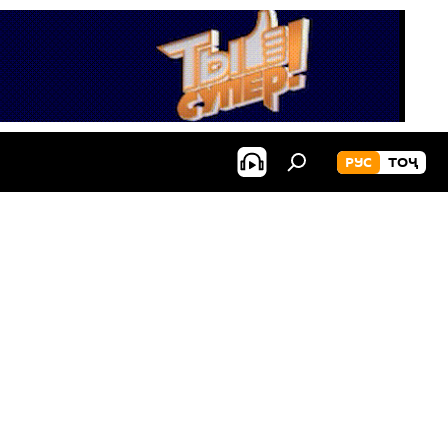
РУС
ТОҶ