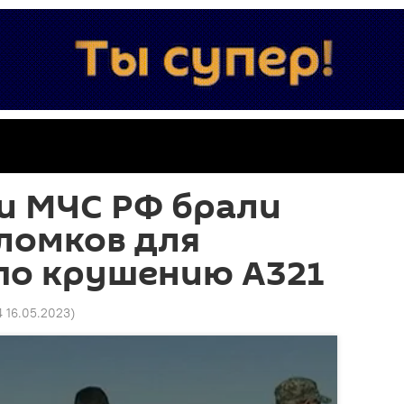
и МЧС РФ брали
ломков для
по крушению А321
4 16.05.2023
)