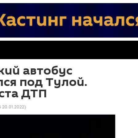
кий автобус
ся под Тулой.
ста ДТП
6 20.01.2022
)