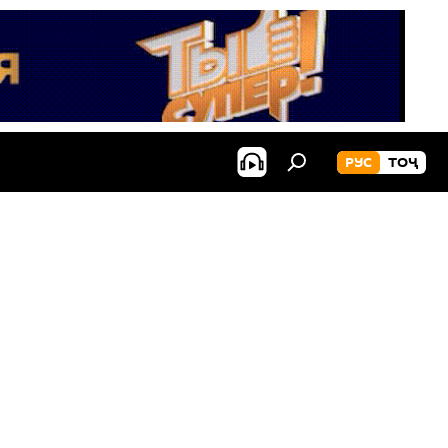
РУС
ТОҶ