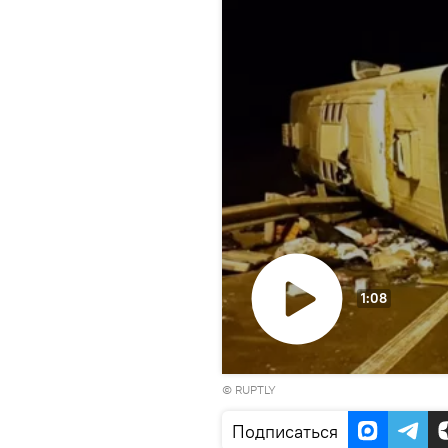
1:08
Воспроизвести
© RUPTLY
видео
Подписаться