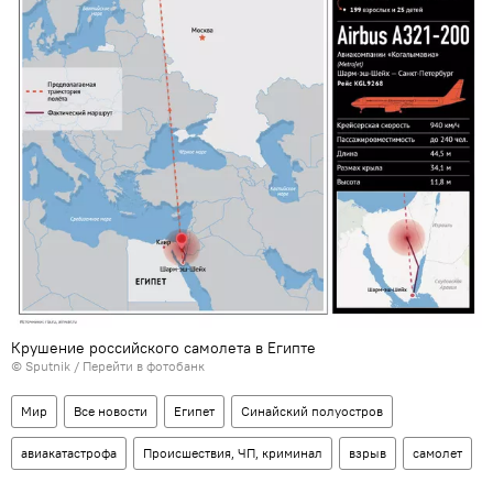
Крушение российского самолета в Египте
©
Sputnik
/
Перейти в фотобанк
Мир
Все новости
Египет
Синайский полуостров
авиакатастрофа
Происшествия, ЧП, криминал
взрыв
самолет