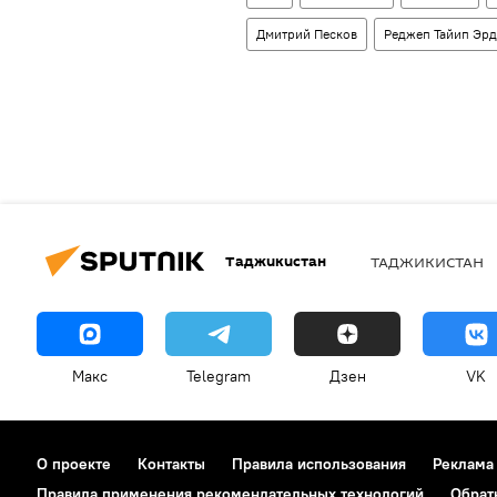
Дмитрий Песков
Реджеп Тайип Эрд
Таджикистан
ТАДЖИКИСТАН
Макс
Telegram
Дзен
VK
О проекте
Контакты
Правила использования
Реклама
Правила применения рекомендательных технологий
Обрат