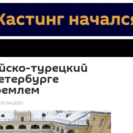
ийско-турецкий
етербурге
ремлем
 07.04.2021
)