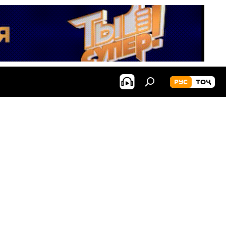
РУС
ТОҶ