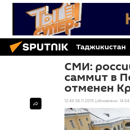
Таджикистан
СМИ: росс
саммит в П
отменен К
12:49 26.11.2015
(обновлено:
14:04