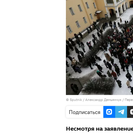
©
Sputnik
/ Александр Демьянчук
/
Пере
Подписаться
Несмотря на заявлени