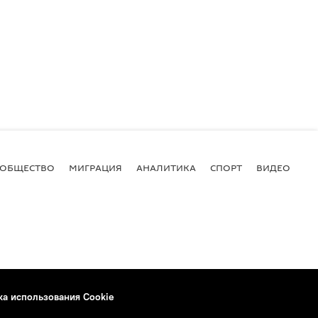
ОБЩЕСТВО
МИГРАЦИЯ
АНАЛИТИКА
СПОРТ
ВИДЕО
И
ка использования Cookie