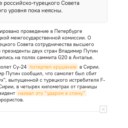
е российско-турецкого Совета
го уровня пока неясны.
нировано проведение в Петербурге
цкой межгосударственной комиссии. О
ецкого Совета сотрудничества высшего
я президенты двух стран Владимир Путин
ились на полях саммита G20 в Анталье.
молет Су-24
потерпел крушение
в Сирии.
р Путин сообщил, что самолет был сбит
ух", выпущенной с турецкого истребителя F-
Сирии, в четырех километрах от границы
езидент
назвал это "ударом в спину"
ррористов.