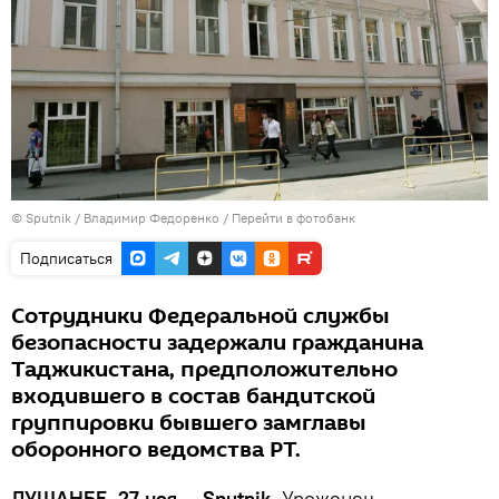
©
Sputnik
/ Владимир Федоренко
/
Перейти в фотобанк
Подписаться
Сотрудники Федеральной службы
безопасности задержали гражданина
Таджикистана, предположительно
входившего в состав бандитской
группировки бывшего замглавы
оборонного ведомства РТ.
ДУШАНБЕ, 27 ноя — Sputnik.
Уроженец