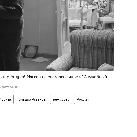
актер Андрей Мягков на съемках фильма "Служебный
в фотобанк
Москва
Эльдар Рязанов
режиссер
Россия