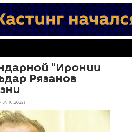
ендарной "Иронии
ьдар Рязанов
изни
7 05.10.2022
)