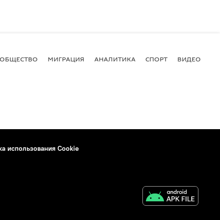
ОБЩЕСТВО
МИГРАЦИЯ
АНАЛИТИКА
СПОРТ
ВИДЕО
И
ка использования Cookie