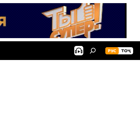
РУС
ТОҶ