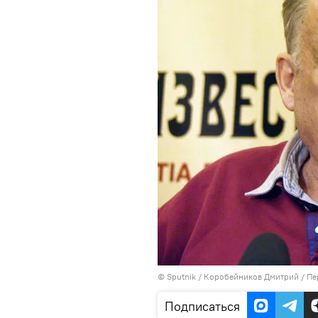
©
Sputnik
/ Коробейников Дмитрий
/
Пе
Подписаться