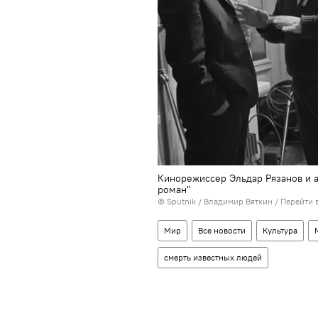
Кинорежиссер Эльдар Рязанов и 
роман"
©
Sputnik
/ Владимир Вяткин
/
Перейти 
Мир
Все новости
Культура
смерть известных людей