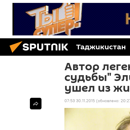
Таджикистан
Автор лег
судьбы" Эл
ушел из ж
07:53 30.11.2015
(обновлено:
20:2