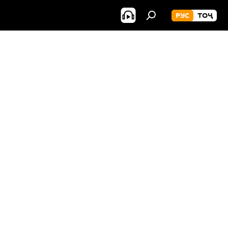
РУС
ТОҶ