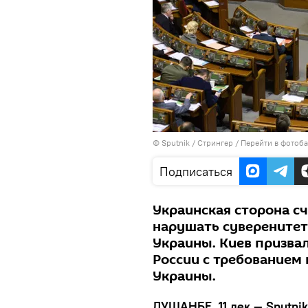
©
Sputnik
/ Стрингер
/
Перейти в фотоб
Подписаться
Украинская сторона сч
нарушать суверенитет
Украины. Киев призвал
России с требованием
Украины.
ДУШАНБЕ, 11 дек — Sputnik