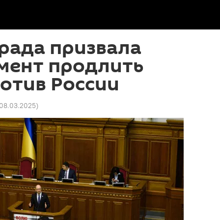
рада призвала
мент продлить
отив России
 08.03.2025
)