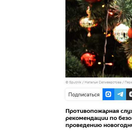
©
Sputnik
/ Наталья Селиверстова
/
Пере
Подписаться
Противопожарная слу
рекомендации по безо
проведению новогодни