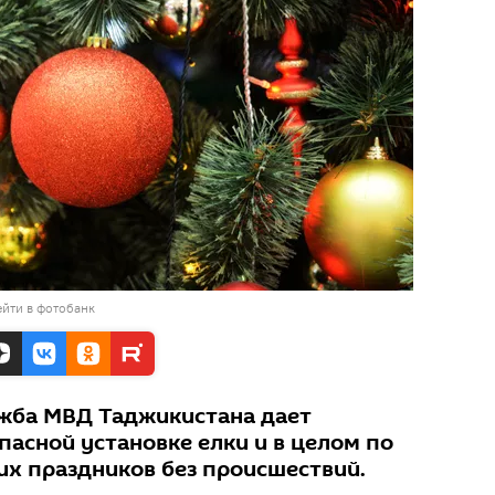
йти в фотобанк
жба МВД Таджикистана дает
пасной установке елки и в целом по
х праздников без происшествий.