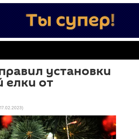
правил установки
 елки от
 17.02.2023
)