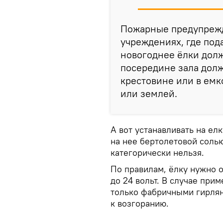
Пожарные предупрежд
учреждениях, где под
новогоднее ёлки долж
посередине зала долж
крестовине или в емк
или землей.
А вот устанавливать на ел
на нее бертолетовой солью
категорически нельзя.
По правилам, ёлку нужно 
до 24 вольт. В случае при
только фабричными гирлян
к возгоранию.