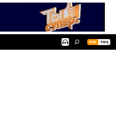
РУС
ТОҶ