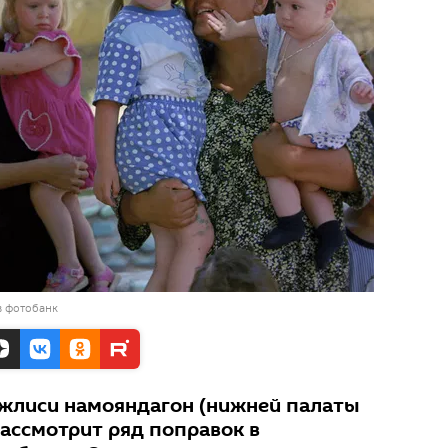
в фотобанк
жлиси намояндагон (нижней палаты
рассмотрит ряд поправок в