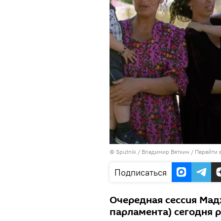
©
Sputnik
/ Владимир Вяткин
/
Перейти 
Подписаться
Очередная сессия Мад
парламента) сегодня 