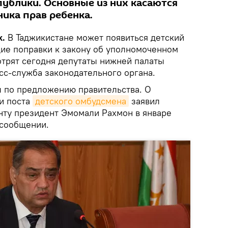
публики. Основные из них касаются
ика прав ребенка.
k.
В Таджикистане может появиться детский
ие поправки к закону об уполномоченном
отрят сегодня депутаты нижней палаты
сс-служба законодательного органа.
ы по предложению правительства. О
и поста
детского омбудсмена
заявил
нту президент Эмомали Рахмон в январе
в сообщении.