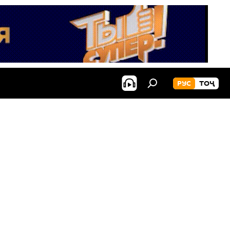
РУС
ТОҶ