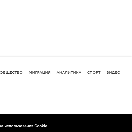
ОБЩЕСТВО
МИГРАЦИЯ
АНАЛИТИКА
СПОРТ
ВИДЕО
И
ка использования Cookie