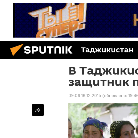
Таджикистан
В Таджикис
защитник п
09:06 16.12.2015
(обновлено:
19:4