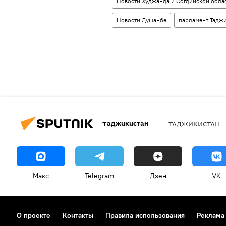
Новости Худжанда и Согдийской обла
Новости Душанбе
парламент Тадж
Таджикистан
ТАДЖИКИСТАН
Макс
Telegram
Дзен
VK
О проекте
Контакты
Правила использования
Реклама