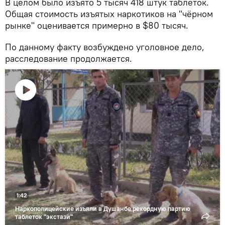
В целом было изъято 5 тысяч 418 штук таблеток.
Общая стоимость изъятых наркотиков на "чёрном
рынке" оценивается примерно в $80 тысяч.
По данному факту возбуждено уголовное дело,
расследование продолжается.
Воспроизвести
видео
1:42
Наркополицейские изъяли в Душанбе рекордную партию
таблеток "экстази"