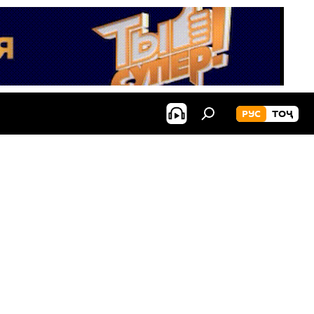
РУС
ТОҶ