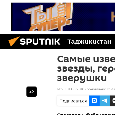
Таджикистан
Самые изве
звезды, ге
зверушки
14:29 01.03.2016
(обновлено:
15:4
Подписаться