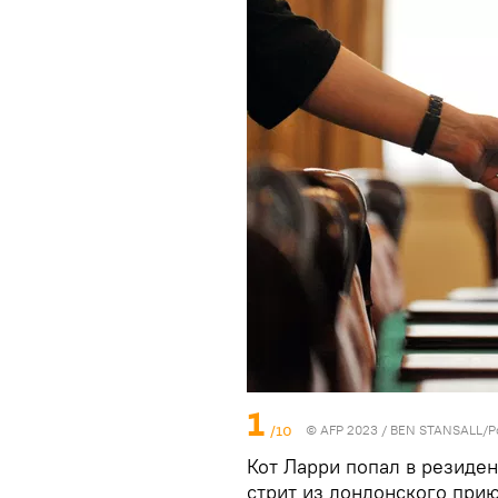
1
/10
© AFP 2023 / BEN STANSALL/P
Кот Ларри попал в резиде
стрит из лондонского прию