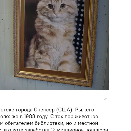
иотеке города Спенсер (США). Рыжего
ележке в 1988 году. С тех пор животное
ым обитателем библиотеки, но и местной
иги о коте заработал 12 миллионов долларов