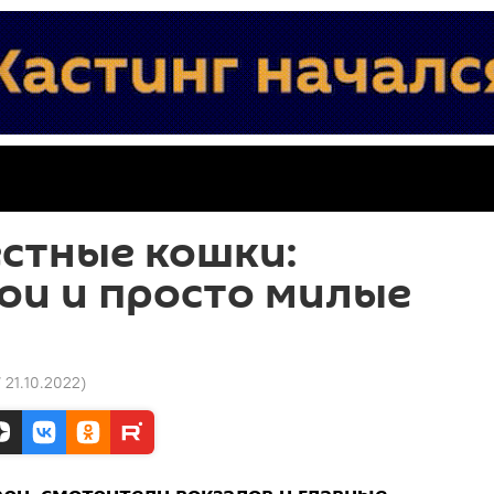
стные кошки:
рои и просто милые
7 21.10.2022
)