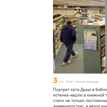
3
/10
© AP / Charlie Neibergall
Портрет кота Дьюи в библ
котенка нашли в книжной т
стало не только постоянн
знаменитостью, а автор кн