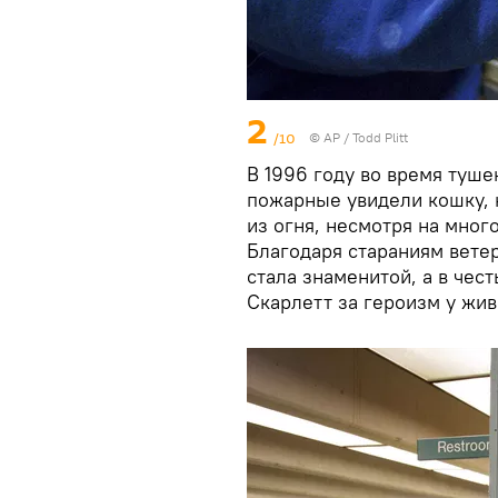
2
/10
© AP / Todd Plitt
В 1996 году во время туше
пожарные увидели кошку, к
из огня, несмотря на мно
Благодаря стараниям вете
стала знаменитой, а в чес
Скарлетт за героизм у жи