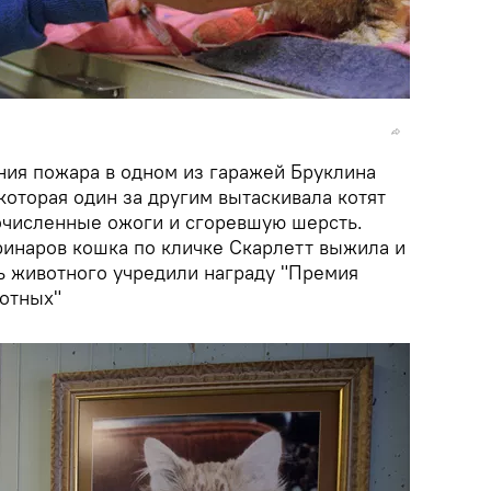
ния пожара в одном из гаражей Бруклина
оторая один за другим вытаскивала котят
гочисленные ожоги и сгоревшую шерсть.
ринаров кошка по кличке Скарлетт выжила и
ть животного учредили награду "Премия
вотных"