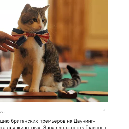
ool
нцию британских премьеров на Даунинг-
та для животных. Заняв должность Главного