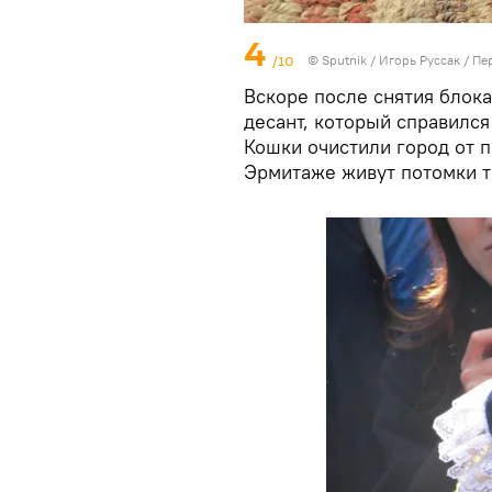
4
/10
©
Sputnik
/ Игорь Руссак
/
Пе
Вскоре после снятия блок
десант, который справился
Кошки очистили город от 
Эрмитаже живут потомки т