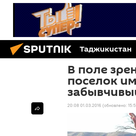
Таджикистан
В поле зрен
поселок им
забывчивы
20:08 01.03.2016
(обновлено:
15: