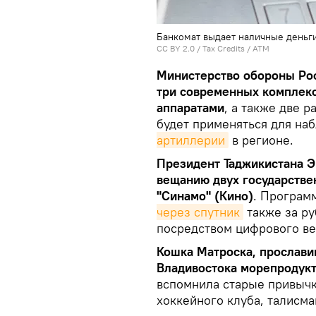
Банкомат выдает наличные деньг
CC BY 2.0
/
Tax Credits
/
ATM
Министерство обороны Ро
три современных комплек
аппаратами
, а также две 
будет применяться для на
артиллерии
в регионе.
Президент Таджикистана Э
вещанию двух государстве
"Синамо" (Кино)
. Програм
через спутник
также за ру
посредством цифрового в
Кошка Матроска, прославив
Владивостока морепродукт
вспомнила старые привыч
хоккейного клуба, талисма