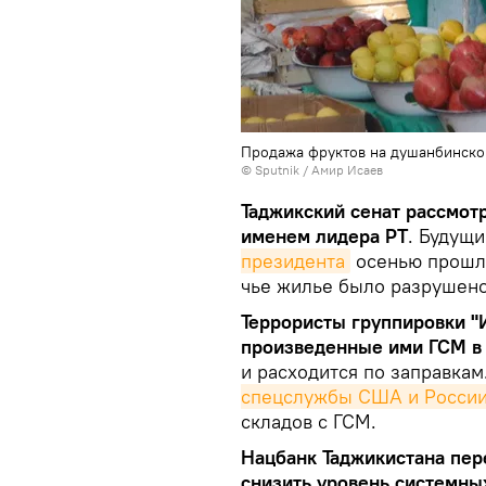
Продажа фруктов на душанбинско
© Sputnik / Амир Исаев
Таджикский сенат рассмот
именем лидера РТ
. Будущ
президента
осенью прошло
чье жилье было разрушено
Террористы группировки "
произведенные ими ГСМ в
и расходится по заправка
спецслужбы США и Росси
складов с ГСМ.
Нацбанк Таджикистана пер
снизить уровень системны