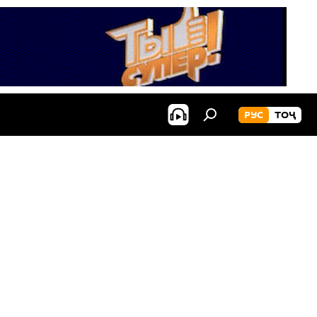
РУС
ТОҶ