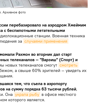
и. Архивное фото
ссии перебазировало на аэродром Хмеймим
са с беспилотными летательными
радиолокационные станции. Военная техника
блюдения за
случаями применения 
момали Рахмон во вторник дал старт
нных телеканалов — "Варзиш" (Спорт) и
мы новых телеканалов смогут
смотреть 
бежом, а свыше 60% зрителей — увидеть их
ещания.
шаяся тем, что съела в аэропорту
ов на сумму порядка 63 тысячи рублей
,
ки. Она
украла рыбу
в офисе местного
ном которого является.