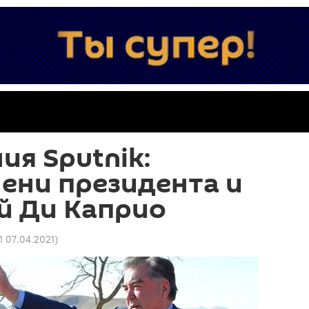
ия Sputnik:
ени президента и
й Ди Каприо
51 07.04.2021
)