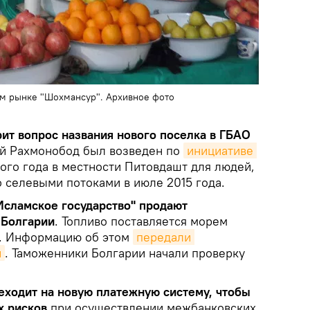
м рынке "Шохмансур". Архивное фото
рит вопрос названия нового поселка в ГБАО
ий Рахмонобод был возведен по
инициативе 
го года в местности Питовдашт для людей,
 селевыми потоками в июле 2015 года.
Исламское государство" продают
 Болгарии
. Топливо поставляется морем
м. Информацию об этом
передали 
и
. Таможенники Болгарии начали проверку
еходит на новую платежную систему, чтобы
х рисков
при осуществлении межбанковских