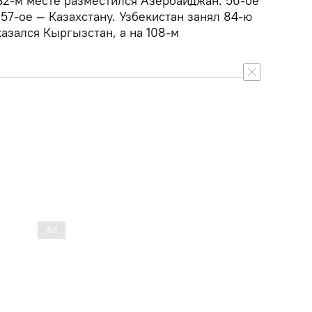
32-м месте разместился Азербайджан. 56-ое
57-ое — Казахстану. Узбекистан занял 84-ю
азался Кыргызстан, а на 108-м