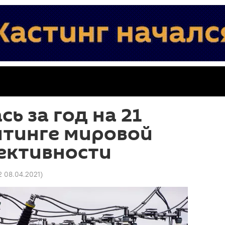
ь за год на 21
йтинге мировой
ективности
2 08.04.2021
)