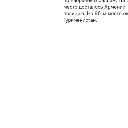
по набранным баллам. На 
место досталось Армении, 
позицию. На 96-м месте ок
Туркменистан.