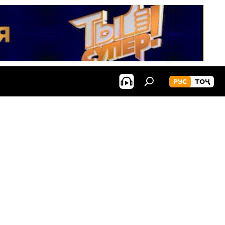
РУС
ТОҶ