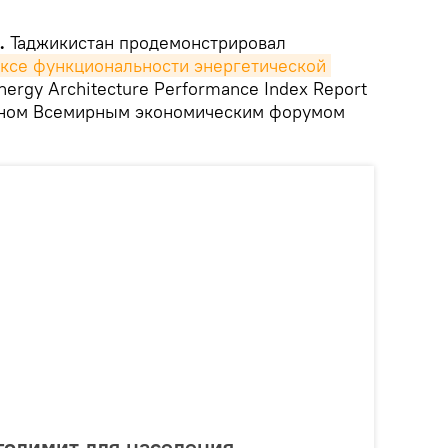
.
Таджикистан продемонстрировал
ксе функциональности энергетической 
nergy Architecture Performance Index Report
анном Всемирным экономическим форумом
рголимит для населения