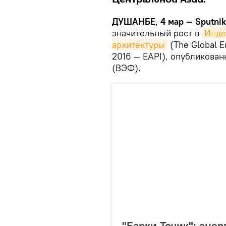
ДУШАНБЕ, 4 мар — Sputnik
значительный рост в
Инде
архитектуры
(The Global E
2016 — EAPI), опубликов
(ВЭФ).
"Барки Точик": эне