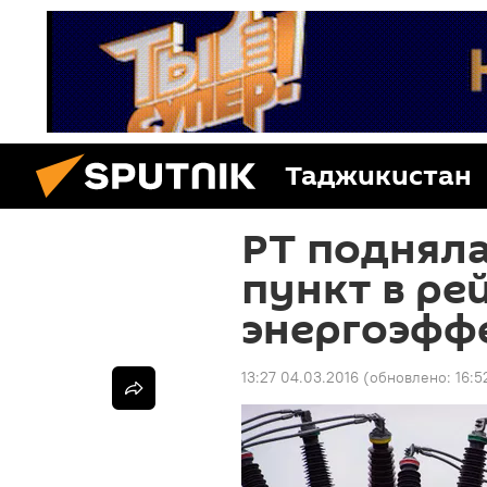
Таджикистан
РТ поднялас
пункт в ре
энергоэфф
13:27 04.03.2016
(обновлено:
16:5