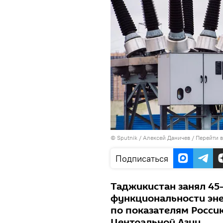
©
Sputnik
/ Алексей Даничев
/
Перейти 
Подписаться
Таджикистан занял 45
функциональности эне
по показателям Росси
Центральной Азии.