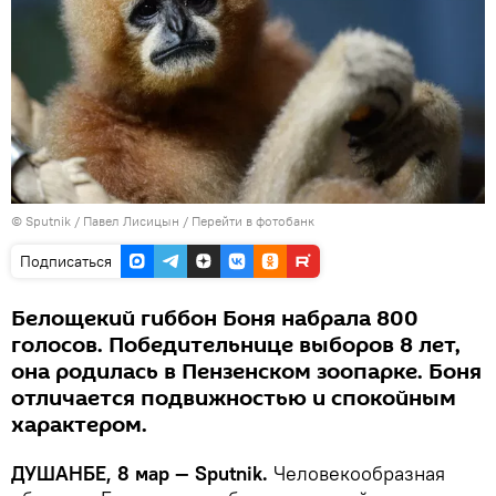
©
Sputnik
/ Павел Лисицын
/
Перейти в фотобанк
Подписаться
Белощекий гиббон Боня набрала 800
голосов. Победительнице выборов 8 лет,
она родилась в Пензенском зоопарке. Боня
отличается подвижностью и спокойным
характером.
ДУШАНБЕ, 8 мар — Sputnik.
Человекообразная