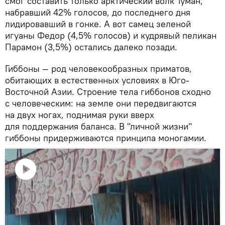
смог составить только арктический волк Туман,
набравший 42% голосов, до последнего дня
лидировавший в гонке. А вот самец зеленой
игуаны Федор (4,5% голосов) и кудрявый пеликан
Парамон (3,5%) остались далеко позади.
Гиббоны — род человекообразных приматов,
обитающих в естественных условиях в Юго-
Восточной Азии. Строение тела гиббонов сходно
с человеческим: на земле они передвигаются
на двух ногах, поднимая руки вверх
для поддержания баланса. В "личной жизни"
гиббоны придерживаются принципа моногамии.
Воспроизвести
видео