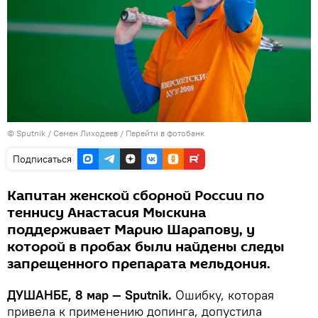
©
Sputnik
/ Семен Лиходеев
/
Перейти в фотобанк
Подписаться
Капитан женской сборной России по
теннису Анастасия Мыскина
поддерживает Марию Шарапову, у
которой в пробах были найдены следы
запрещенного препарата мельдония.
ДУШАНБЕ, 8 мар — Sputnik.
Ошибку, которая
привела к применению допинга, допустила