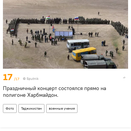
17
/17
© Sputnik
Праздничный концерт состоялся прямо на
полигоне Харбмайдон.
Фото
Таджикистан
военные учения