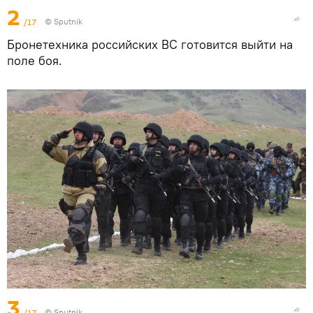
2
/17
© Sputnik
Бронетехника российских ВС готовится выйти на
поле боя.
3
/17
© Sputnik