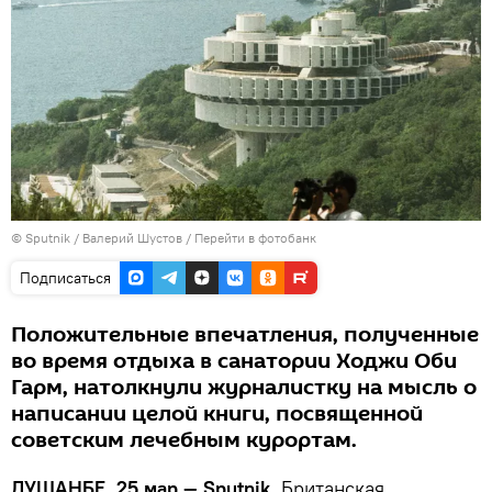
©
Sputnik
/ Валерий Шустов
/
Перейти в фотобанк
Подписаться
Положительные впечатления, полученные
во время отдыха в санатории Ходжи Оби
Гарм, натолкнули журналистку на мысль о
написании целой книги, посвященной
советским лечебным курортам.
ДУШАНБЕ, 25 мар — Sputnik.
Британская