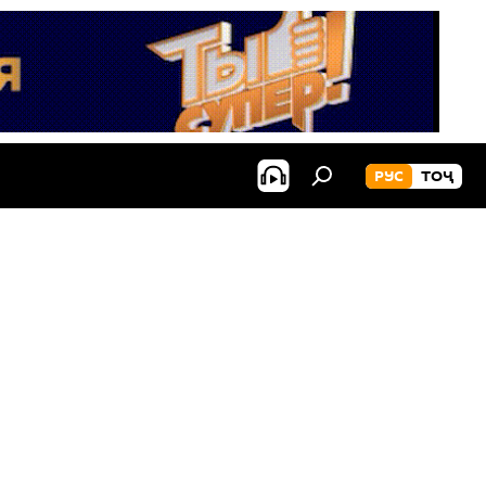
РУС
ТОҶ