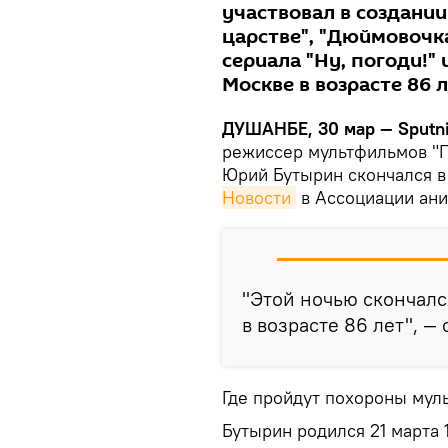
участвовал в создани
царстве", "Дюймовочка
сериала "Ну, погоди!" 
Москве в возрасте 86 л
ДУШАНБЕ, 30 мар — Sputn
режиссер мультфильмов "П
Юрий Бутырин скончался в
Новости
в Ассоциации ани
"Этой ночью скончал
в возрасте 86 лет", —
Где пройдут похороны муль
Бутырин родился 21 марта 