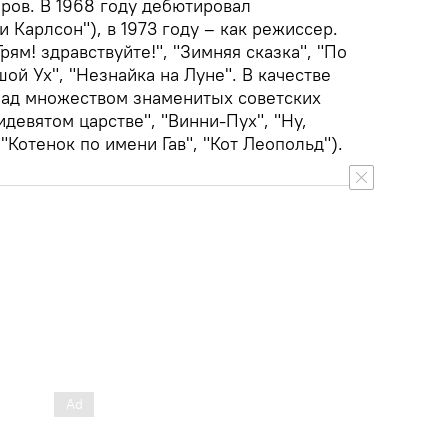
ров. В 1968 году дебютировал
 Карлсон"), в 1973 году – как режиссер.
ям! здравствуйте!", "Зимняя сказка", "По
шой Ух", "Незнайка на Луне". В качестве
над множеством знаменитых советских
идевятом царстве", "Винни-Пух", "Ну,
 "Котенок по имени Гав", "Кот Леопольд").