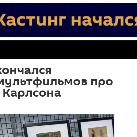
кончался
 мультфильмов про
 Карлсона