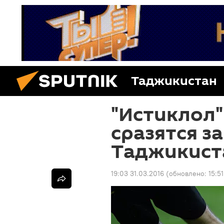
Таджикистан
"Истиклол"
сразятся з
Таджикист
19:03 31.03.2016
(обновлено:
15:5