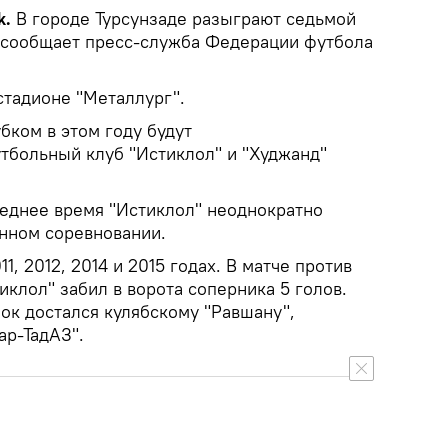
k.
В городе Турсунзаде
разыграют седьмой
 сообщает пресс-служба Федерации футбола
стадионе "Металлург".
бком в этом году будут
тбольный клуб "Истиклол" и "Худжанд"
леднее время "Истиклол" неоднократно
нном соревновании.
11, 2012, 2014 и 2015 годах. В матче против
иклол" забил в ворота соперника 5 голов.
ок достался кулябскому "Равшану",
р-ТадАЗ".