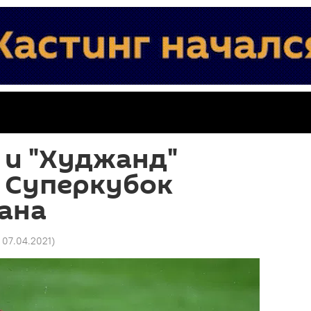
 и "Худжанд"
а Суперкубок
ана
1 07.04.2021
)