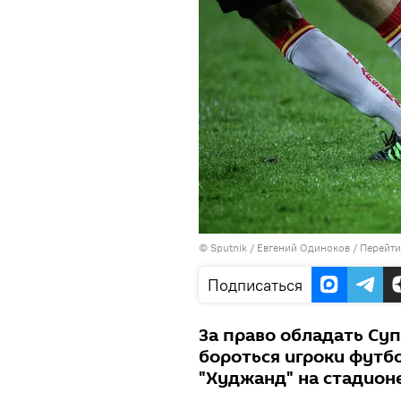
©
Sputnik
/ Евгений Одиноков
/
Перейти
Подписаться
За право обладать Су
бороться игроки футб
"Худжанд" на стадионе