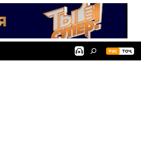
РУС
ТОҶ