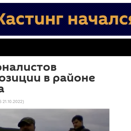
рналистов
озиции в районе
а
6 21.10.2022
)