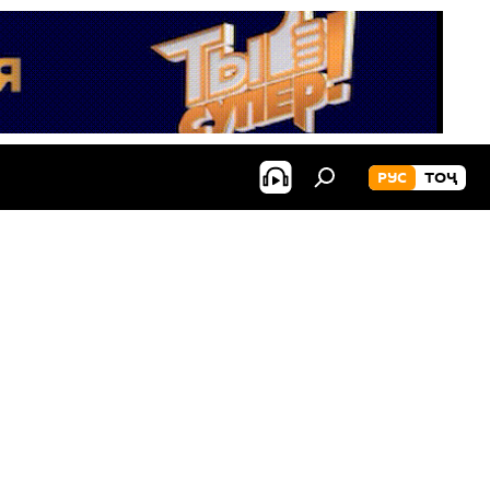
РУС
ТОҶ