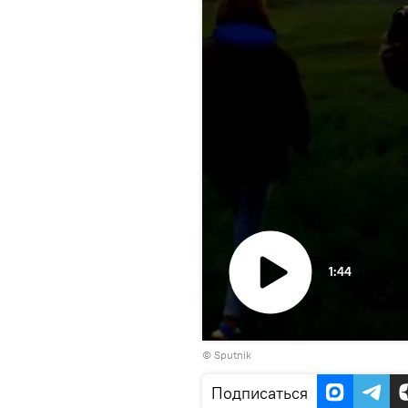
1:44
Воспроизвести
© Sputnik
видео
Подписаться