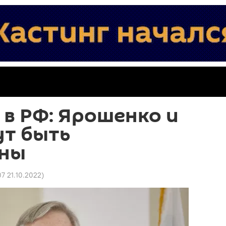
в РФ: Ярошенко и
ут быть
ены
07 21.10.2022
)