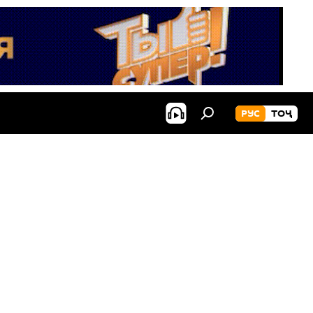
РУС
ТОҶ