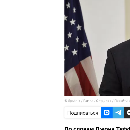
©
Sputnik
/ Рамиль Ситдиков
/
Перейти 
Подписаться
По словам Джона Теффт