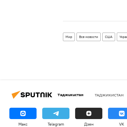
Мир
Все новости
США
Укра
Таджикистан
ТАДЖИКИСТАН
Макс
Telegram
Дзен
VK