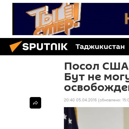
Таджикистан
Посол США 
Бут не мог
освобожд
20:40 05.04.2016
(обновлено:
15: