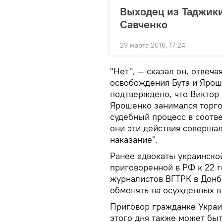
Выходец из Таджики
Савченко
29 марта 2016, 17:24
"Нет", — сказал он, отвеча
освобождения Бута и Яроше
подтверждено, что Виктор
Ярошенко занимался торго
судебный процесс в соотве
они эти действия совершал
наказание".
Ранее адвокаты украинск
приговоренной в РФ к 22 г
журналистов ВГТРК в Донба
обменять на осужденных в
Приговор гражданке Украин
этого дня также может бы