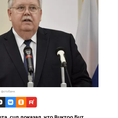
в фотобанк
а, суд доказал, что Виктор Бут