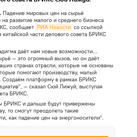
.
Падение мировых цен на сырьё
 на развитие малого и среднего бизнеса
ИКС, сообщает
РИА Новости
со ссылкой
я китайской части делового совета БРИКС
адигма даёт нам новые возможности…
рьё — это огромный вызов, но он даёт
наших странах отрасли, которые не основаны
которые помогают производству, малый
е. Создаём платформу в рамках БРИКС
ициатив", — сказал Сюй Лижуй, выступая
вета БРИКС.
ны БРИКС и дальше будут привержены
у, то смогут преодолеть такие
и, как падение цен на энергоносители".