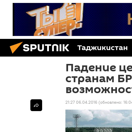
Таджикистан
Падение це
странам БР
возможнос
21:27 06.04.2016
(обновлено:
16:0