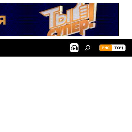
РУС
ТОҶ