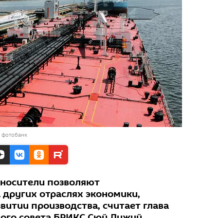
в фотобанк
оносители позволяют
 других отраслях экономики,
витии производства, считает глава
вого совета БРИКС Сюй Лижуй.