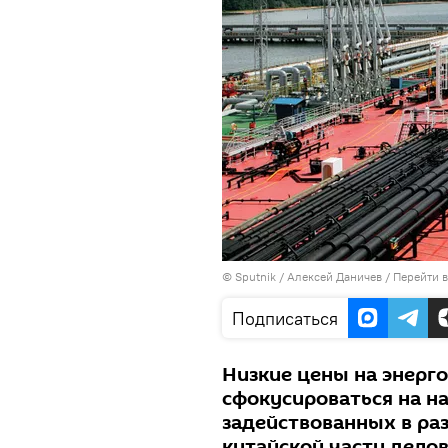
©
Sputnik
/ Алексей Даничев
/
Перейти 
Подписаться
Низкие цены на энерг
сфокусироваться на на
задействованных в раз
китайской части дело