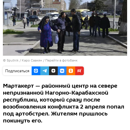
©
Sputnik
/ Каро Саакян
/
Перейти в фотобанк
Подписаться
Мартакерт — районный центр на севере
непризнанной Нагорно-Карабахской
республики, который сразу после
возобновления конфликта 2 апреля попал
под артобстрел. Жителям пришлось
покинуть его.