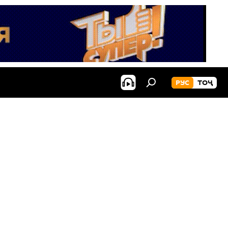
РУС
ТОҶ