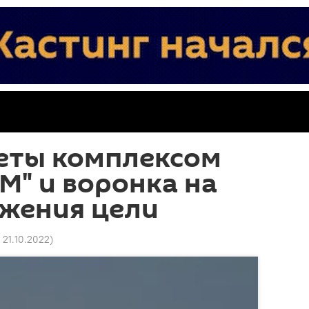
кеты комплексом
М" и воронка на
ажения цели
 21.10.2022
)