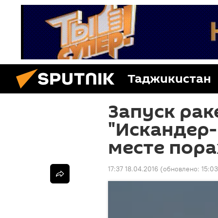
Таджикистан
Запуск ра
"Искандер-
месте пор
17:37 18.04.2016
(обновлено:
15:03