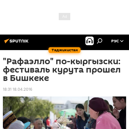
РУС
Таджикистан
"Рафаэлло" по-кыргызски:
фестиваль курута прошел
в Бишкеке
18:31 18.04.2016