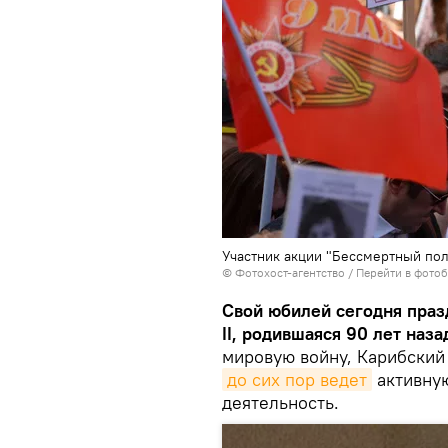
Участник акции "Бессмертный пол
© Фотохост-агентство
/
Перейти в фото
Свой юбилей сегодня праз
II, родившаяся 90 лет наза
мировую войну, Карибский
до сих пор ведет
активну
деятельность.