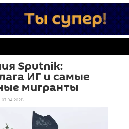
ия Sputnik:
лага ИГ и самые
ные мигранты
2 07.04.2021
)