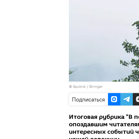
© Sputnik / Stringer
Подписаться
Итоговая рубрика "В п
опоздавшим читателям
интересных событий че