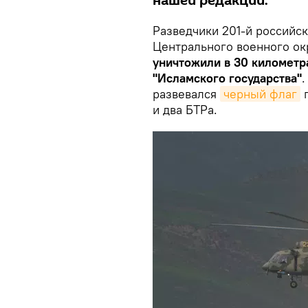
нашей редакции.
Разведчики 201-й российс
Центрального военного ок
уничтожили в 30 километр
"Исламского государства"
.
развевался
черный флаг
г
и два БТРа.