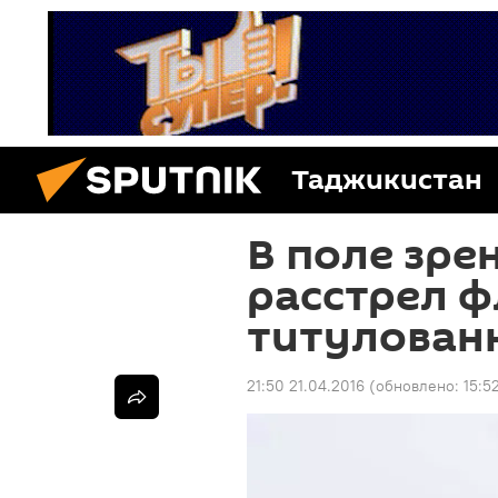
Таджикистан
В поле зрен
расстрел ф
титулован
21:50 21.04.2016
(обновлено:
15:5