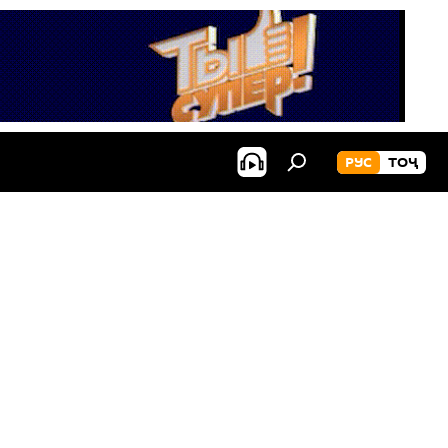
РУС
ТОҶ