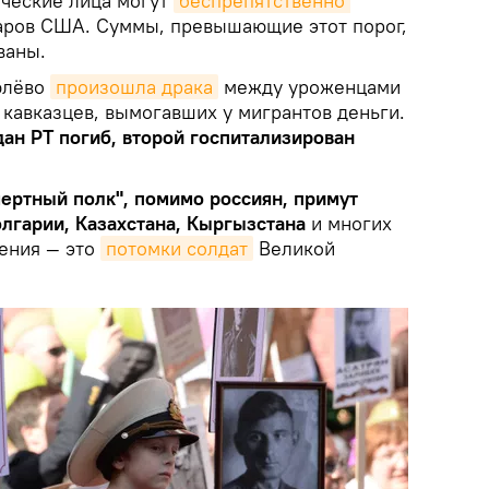
ические лица могут
беспрепятственно 
аров США. Суммы, превышающие этот порог,
ваны.
юлёво
произошла драка
между уроженцами
 кавказцев, вымогавших у мигрантов деньги.
дан РТ погиб, второй госпитализирован
мертный полк", помимо россиян, примут
лгарии, Казахстана, Кыргызстана
и многих
жения — это
потомки солдат
Великой