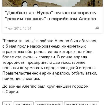
"Джебхат ан-Нусра" пытается сорвать
"режим тишины" в сирийском Алеппо
7 мая 2016, 10:34
"Режим тишины" в районе Алеппо был объявлен
с 5 мая после массированных минометных
и ракетных обстрелов, из-за которых погибли
более ста мирных граждан. В конце апреля
террористы предприняли две масштабные
попытки штурмовать город с западной стороны.
Правительственной армии удалось отбить атаки,
применив авиацию.
До войны Алеппо был крупнейшим городом
в Сирии.
Мир
Все новости
Сергей Кураленко
режим тишины в Сирии