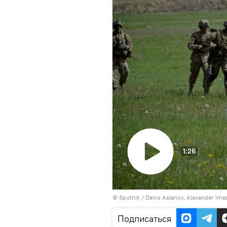
1:26
Воспроизвести
© Sputnik / Denis Aslanov, Alexander Imed
видео
Подписаться