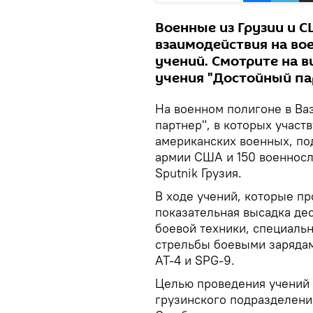
Военные из Грузии и 
взаимодействия на вое
учений. Смотрите на в
учения "Достойный па
На военном полигоне в Ва
партнер", в которых участ
американских военных, п
армии США и 150 военнос
Sputnik Грузия.
В ходе учений, которые пр
показательная высадка де
боевой техники, специальн
стрельбы боевыми заряда
AT-4 и SPG-9.
Целью проведения учений 
грузинского подразделения