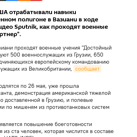
США отрабатывали навыки
нном полигоне в Вазиани в ходе
идео Sputnik, как проходят военные
ртнер".
зиани проходят военные учения "Достойный
вуют 500 военнослужащих из Грузии, 650
одчиняющихся европейскому командованию
лужащих из Великобритании,
сообщает
одлятся по 26 мая, уже прошла
санта, демонстрация американской тяжелой
о доставленной в Грузию, и полевые
ми по мишеням из противотанковых систем
является повышение боеготовности
 из ста человек, которая числится в составе