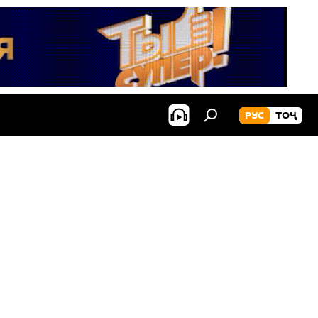
РУС
ТОҶ