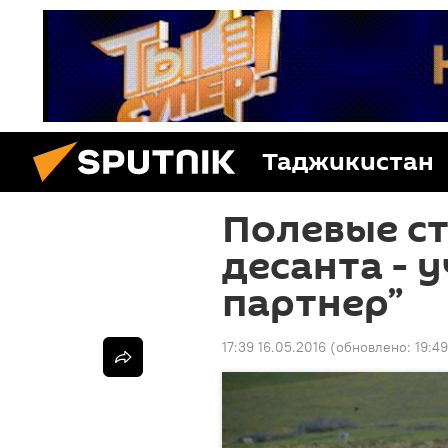
Таджикистан
Полевые ст
десанта - 
партнер”
17:39 16.05.2016
(обновлено:
19:4