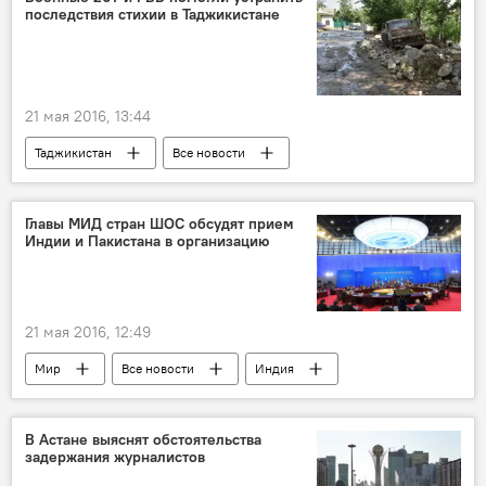
последствия стихии в Таджикистане
21 мая 2016, 13:44
Таджикистан
Все новости
201-я РВБ в Таджикистане
стихийные бедствия
Главы МИД стран ШОС обсудят прием
Индии и Пакистана в организацию
21 мая 2016, 12:49
Мир
Все новости
Индия
Пакистан
ШОС
В Астане выяснят обстоятельства
задержания журналистов