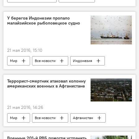
Индия
Тим Кук
Apple
У берегов Индонезии пропало
малайзийское рыболовецкое судно
21 мая 2016, 15:10
Мир
Все новости
Индонезия
Террорист-смертник атаковал колонну
американских военных в Афганистане
21 мая 2016, 14:26
Мир
Все новости
Афганистан
смерть
военные учения
Военные 201-й РВБ помогли устранить