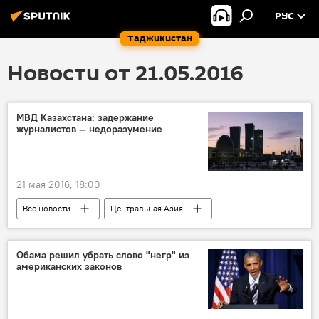
РУС
Таджикистан
Новости от 21.05.2016
МВД Казахстана: задержание
журналистов — недоразумение
21 мая 2016, 18:00
Все новости
Центральная Азия
Происшествия, ЧП, криминал
Астана
митинг
Обама решил убрать слово "негр" из
американских законов