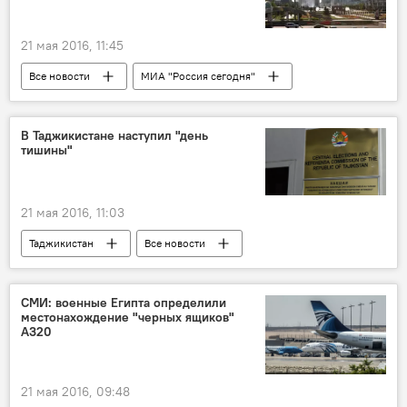
21 мая 2016, 11:45
Все новости
МИА "Россия сегодня"
Центральная Азия
Происшествия, ЧП, криминал
Астана
В Таджикистане наступил "день
тишины"
21 мая 2016, 11:03
Таджикистан
Все новости
референдум
СМИ: военные Египта определили
местонахождение "черных ящиков"
А320
21 мая 2016, 09:48