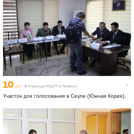
10
/17
©
Страница МИД РТ в Facebook
Участок для голосования в Сеуле (Южная Корея).