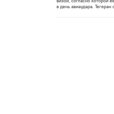
визой, согласно которой е
в день авиаудара. Тегеран