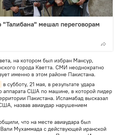
 "Талибана" мешал переговорам
ета, на котором был избран Мансур,
нского города Кветта. СМИ неоднократно
вует именно в этом районе Пакистана.
в субботу, 21 мая, в результате удара
о аппарата США по машине, в которой лидер
территории Пакистана. Исламабад высказал
США, назвав авиаудар нарушением
общили, что на месте авиаудара был
 Вали Мухаммада с действующей иранской