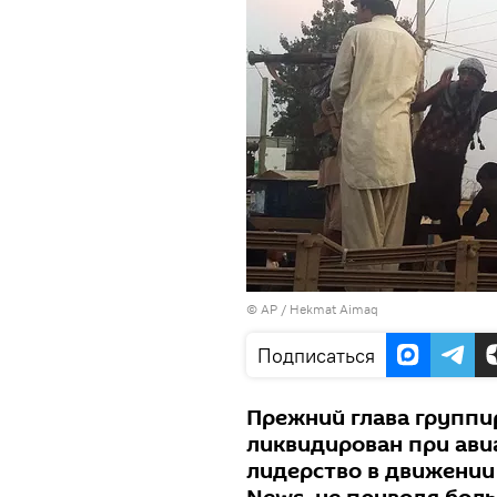
© AP / Hekmat Aimaq
Подписаться
Прежний глава группи
ликвидирован при ави
лидерство в движении