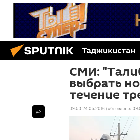
Таджикистан
СМИ: "Тали
выбрать но
течение тр
09:50 24.05.2016
(обновлено:
09: