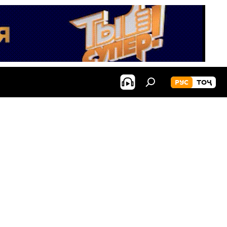
РУС
ТОҶ