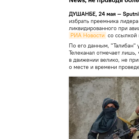
News, не приводя бол
ДУШАНБЕ, 24 мая — Sputni
избрать преемника лидера
ликвидированного при ави
РИА Новости
со ссылкой 
По его данным, "Талибан" 
Телеканал отмечает лишь, 
в движении велико, не при
о месте и времени провед