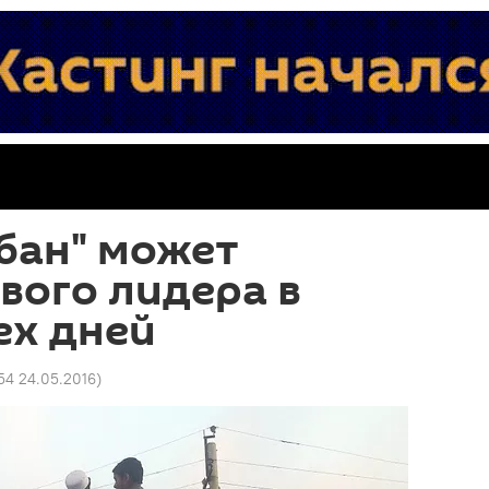
бан" может
вого лидера в
ех дней
54 24.05.2016
)