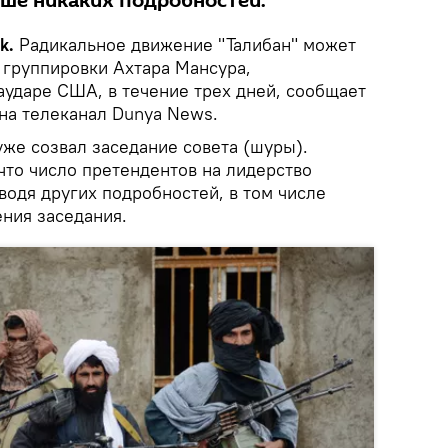
ьше никаких подробностей.
k.
Радикальное движение "Талибан" может
 группировки Ахтара Мансура,
аударе США, в течение трех дней, сообщает
на телеканал Dunya News.
уже созвал заседание совета (шуры).
что число претендентов на лидерство
водя других подробностей, в том числе
ения заседания.