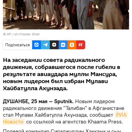
© AP / str/Haider Shah
Подписаться
На заседании совета радикального
движения, собравшегося после гибели в
результате авиаудара муллы Мансура,
новым лидером был избран Мулави
Хайбатулла Ахунзада.
ДУШАНБЕ, 25 мая — Sputnik.
Новым лидером
радикального движения "Талибан" в Афганистане
стал Мулави Хайбатулла Ахунзада, сообщает
РИА 
Новости
со ссылкой на агентство Khaama Press.
Полевой командир Сираджуддин Хаккани и сын