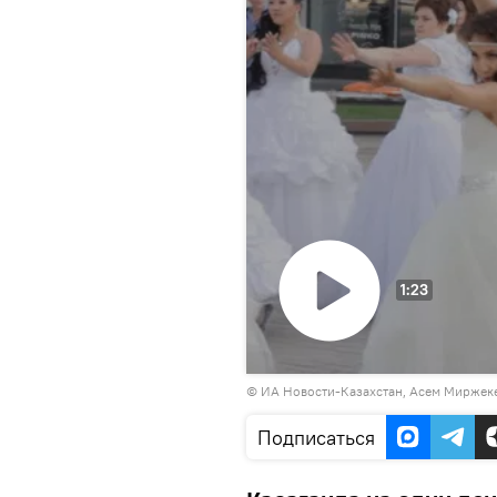
1:23
Воспроизвести
© ИА Новости-Казахстан, Асем Миржек
видео
Подписаться