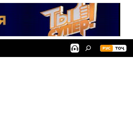
РУС
ТОҶ