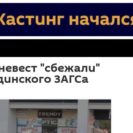
невест "сбежали"
динского ЗАГСа