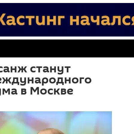
санж станут
еждународного
ма в Москве