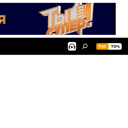
РУС
ТОҶ