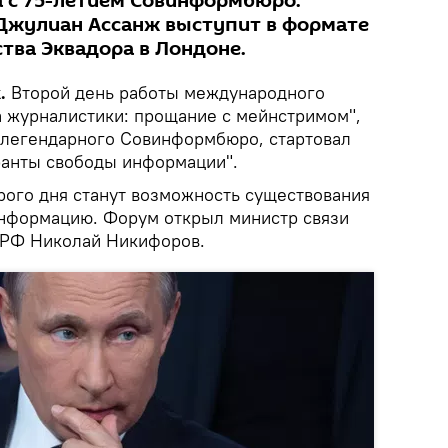
а с 75-летием Совинформбюро.
 Джулиан Ассанж выступит в формате
тва Эквадора в Лондоне.
k.
Второй день работы международного
 журналистики: прощание с мейнстримом",
 легендарного Совинформбюро, стартовал
ранты свободы информации".
ого дня станут возможность существования
информацию. Форум открыл министр связи
 РФ Николай Никифоров.