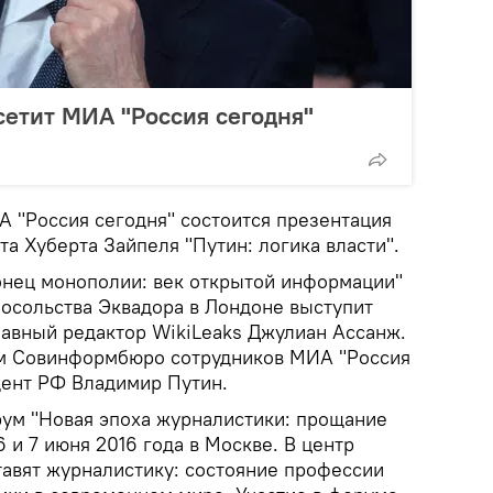
етит МИА "Россия сегодня"
А "Россия сегодня" состоится презентация
а Хуберта Зайпеля "Путин: логика власти".
онец монополии: век открытой информации"
посольства Эквадора в Лондоне выступит
лавный редактор WikiLeaks Джулиан Ассанж.
ем Совинформбюро сотрудников МИА "Россия
дент РФ Владимир Путин.
м "Новая эпоха журналистики: прощание
 и 7 июня 2016 года в Москве. В центр
тавят журналистику: состояние профессии