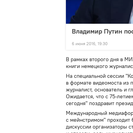
Владимир Путин пос
6 июня 2016, 19:30
В рамках второго дня в МИ
книги немецкого журналист
На специальной сессии "К
в формате видеомоста из 
журналист, основатель и г
Ожидается, что с 75-лети
сегодня" поздравит прези
Международный медиафору
с мейнстримом" проходит 6
дискуссии организаторы с