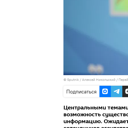
©
Sputnik
/ Алексей Никольский
/
Перей
Подписаться
Центральными темами 
возможность существо
информацию. Ожидаетс