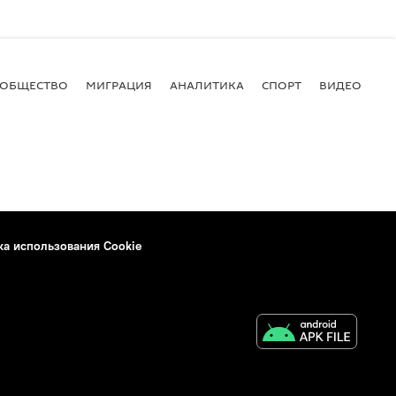
ОБЩЕСТВО
МИГРАЦИЯ
АНАЛИТИКА
СПОРТ
ВИДЕО
И
ка использования Cookie