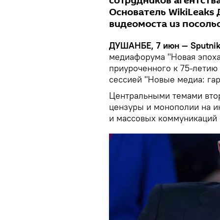
сотрудников агентств
Основатель WikiLeaks
видеомоста из посольс
ДУШАНБЕ, 7 июн — Sputni
медиафорума "Новая эпоха
приуроченного к 75-летию
сессией "Новые медиа: га
Центральными темами втор
цензуры и монополии на 
и массовых коммуникаций