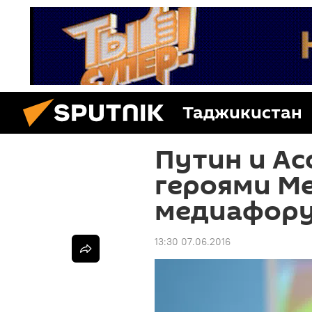
Таджикистан
Путин и Ас
героями М
медиафору
13:30 07.06.2016