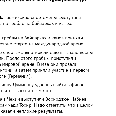
k.
Таджикские спортсмены выступили
а по гребле на байдарках и каноэ,
 гребли на байдарках и каноэ приняли
сезоне старте на международной арене.
е спортсмены открыли еще в начале весны
и. После этого гребцы приступили
а мировой арене. В мае они провели
грии, а затем приняли участие в первом
рге (Германия).
риёру Даминову удалось выйти в финал
ть итоговое пятое место.
ра в Чехии выступили Зохирджон Набиев,
аммади Тохир. Надо отметить, что в целом
казали неплохие результаты.