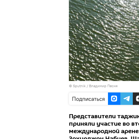
©
Sputnik
/ Владимир Песня
Подписаться
Представители таджик
приняли участие во вт
международной арене.
Зохирджон Набиев, Ш