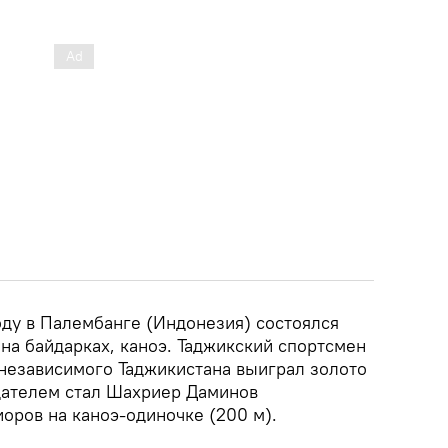
оду в Палембанге (Индонезия) состоялся
на байдарках, каноэ. Таджикский спортсмен
 независимого Таджикистана выиграл золото
дателем стал Шахриер Даминов
оров на каноэ-одиночке (200 м).