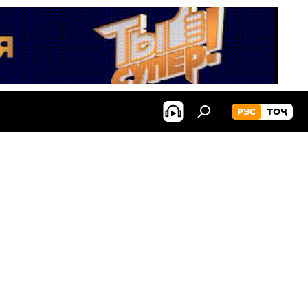
РУС
ТОҶ