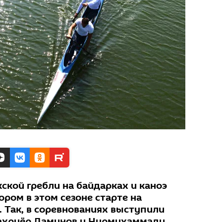
ской гребли на байдарках и каноэ
ором в этом сезоне старте на
 Так, в соревнованиях выступили
ахриёр Даминов и Нурмухаммади