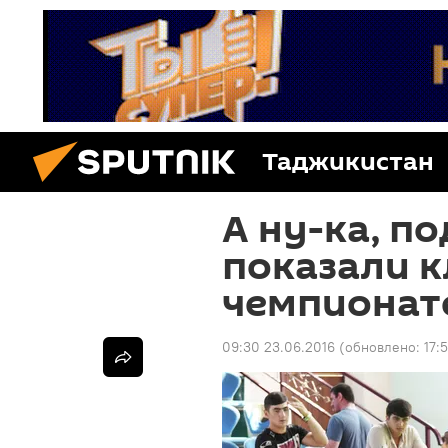
Таджикистан
А ну-ка, п
показали к
чемпионат
09:30 23.06.2016
(обновлено:
17: