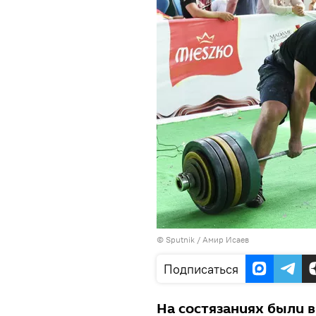
© Sputnik / Амир Исаев
Подписаться
На состязаниях были 