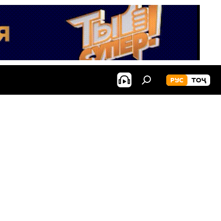
РУС
ТОҶ