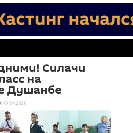
одними! Силачи
ласс на
е Душанбе
50 07.04.2021
)