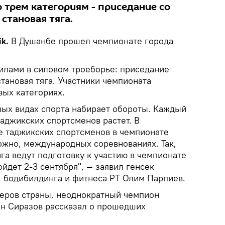
 трем категориям - приседание со
 становая тяга.
ik.
В Душанбе прошел чемпионате города
лами в силовом троеборье: приседание
становая тяга. Участники чемпионата
вых категориях.
вых видах спорта набирает обороты. Каждый
аджикских спортсменов растет. В
е таджикских спортсменов в чемпионате
ожно, международных соревнованиях. Так,
га ведут подготовку к участию в чемпионате
ойдет 2-3 сентября", — заявил генсек
 бодибилдинга и фитнеса РТ Олим Парпиев.
еров страны, неоднократный чемпион
ан Сиразов рассказал о прошедших