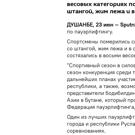
весовых категориях по
штангой, жим лежа и в
ДУШАНБЕ, 23 июн — Sputn
по пауэрлифтингу.
Спортсмены померились си
со штангой, жим лежа и в 
состязались в восьми весо
"Спортивный сезон в сило
сезон конкуренция среди т
дальнейших планах участи
республики, а также, возм
представители бодибилдин
Азии в Бутане, который пр
Федерация пауэрлифтинга,
Один из лучших пауэрлифт
города и республики Русл
соревнованиях.