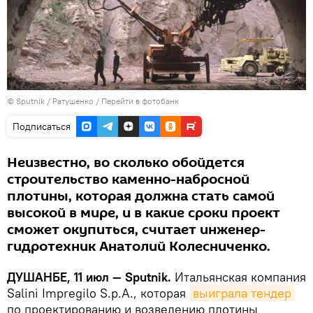
©
Sputnik
/ Ратушенко
/
Перейти в фотобанк
Подписаться
Неизвестно, во сколько обойдется
строительство каменно-набросной
плотины, которая должна стать самой
высокой в мире, и в какие сроки проект
сможет окупиться, считает инженер-
гидротехник Анатолий Колесниченко.
ДУШАНБЕ, 11 июл — Sputnik.
Итальянская компания
Salini Impregilo S.p.A., которая
выиграла тендер
по проектированию и возведению плотины