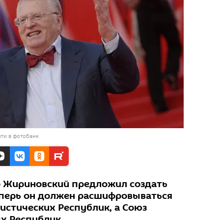
ти в фотобанк
 Жириновский предложил создать
еперь он должен расшифровываться
истических Республик, а Союз
х Республик.