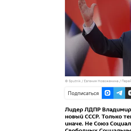
©
Sputnik
/ Евгения Новоженина
/
Перей
Подписаться
Лидер ЛДПР Владимир
новый СССР. Только т
иначе. Не Союз Социал
Свободных Социальны