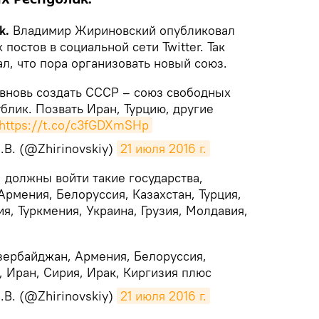
k.
Владимир Жириновский опубликовал
постов в социальной сети Twitter. Так
л, что пора организовать новый союз.
вновь создать СССР – союз свободных
блик. Позвать Иран, Турцию, другие
https://t.co/c3fGDXmSHp
В. (@Zhirinovskiy)
21 июля 2016 г.
а, должны войти такие государства,
Армения, Белоруссия, Казахстан, Турция,
ия, Туркмения, Украина, Грузия, Молдавия,
зербайджан, Армения, Белоруссия,
, Иран, Сирия, Ирак, Киргизия плюс
В. (@Zhirinovskiy)
21 июля 2016 г.