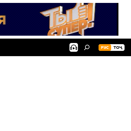
РУС
ТОҶ