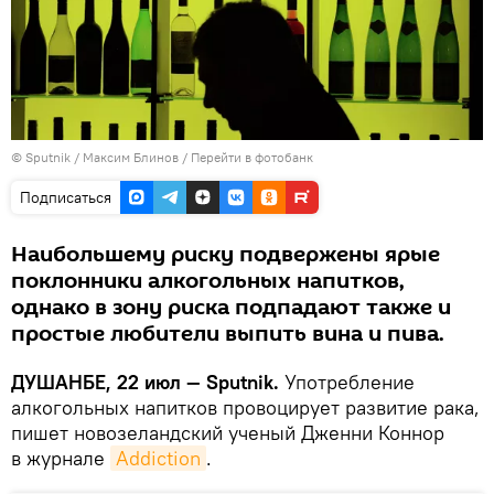
©
Sputnik
/ Максим Блинов
/
Перейти в фотобанк
Подписаться
Наибольшему риску подвержены ярые
поклонники алкогольных напитков,
однако в зону риска подпадают также и
простые любители выпить вина и пива.
ДУШАНБЕ, 22 июл — Sputnik.
Употребление
алкогольных напитков провоцирует развитие рака,
пишет новозеландский ученый Дженни Коннор
в журнале
Addiction
.