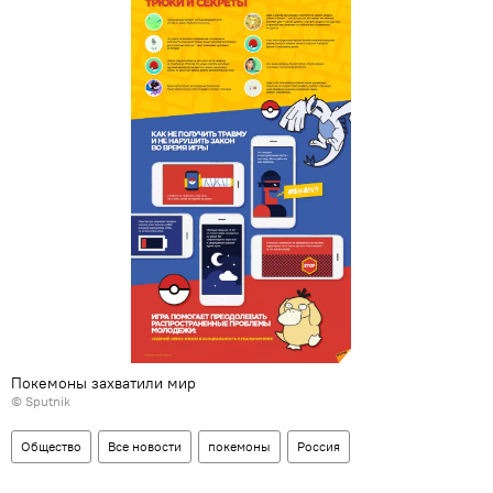
Покемоны захватили мир
©
Sputnik
Общество
Все новости
покемоны
Россия