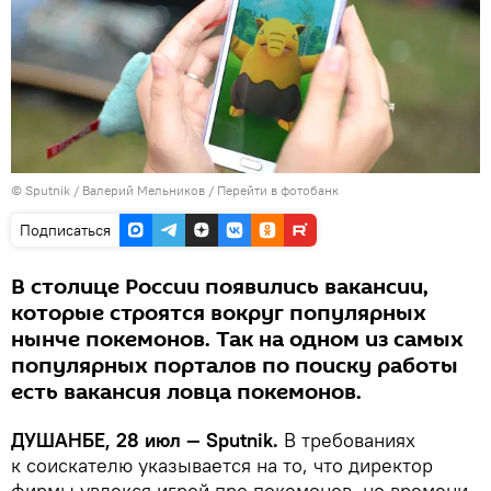
©
Sputnik
/ Валерий Мельников
/
Перейти в фотобанк
Подписаться
В столице России появились вакансии,
которые строятся вокруг популярных
нынче покемонов. Так на одном из самых
популярных порталов по поиску работы
есть вакансия ловца покемонов.
ДУШАНБЕ, 28 июл — Sputnik.
В требованиях
к соискателю указывается на то, что директор
фирмы увлекся игрой про покемонов, но времени