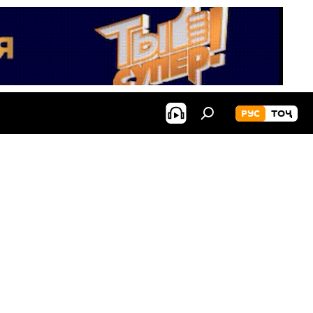
РУС
ТОҶ