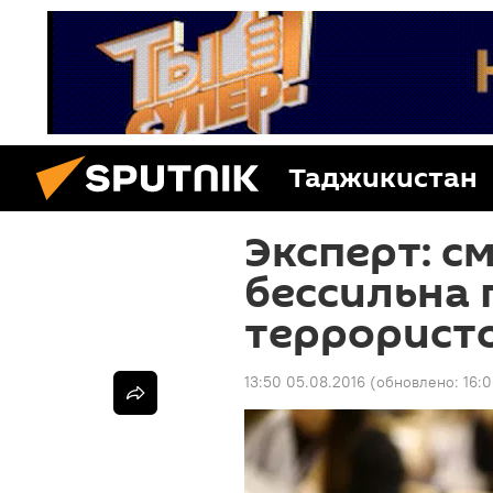
Таджикистан
Эксперт: с
бессильна 
террорист
13:50 05.08.2016
(обновлено:
16: