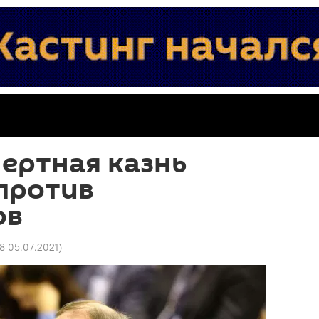
мертная казнь
против
ов
08 05.07.2021
)