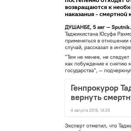
постепенно отходят о
возвращаются к необ
наказания - смертной 
ДУШАНБЕ, 5 авг — Sputnik.
Таджикистана Юсуфа Рахмо
применяться в отношении 
случай, рассказал в интер
"Тем не менее, не следуе
как побуждение к снятию 
государства", — подчеркнул
Генпрокурор Та
вернуть смертн
4 августа 2016, 14:20
Эксперт отметил, что Тадж