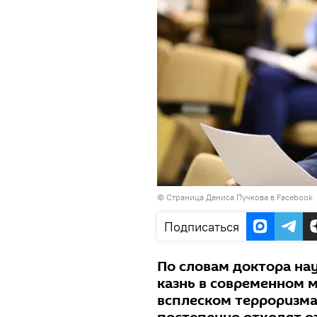
©
Страница Дениса Пучкова в Facebook
Подписаться
По словам доктора нау
казнь в современном м
всплеском терроризма