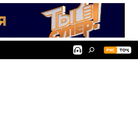
РУС
ТОҶ