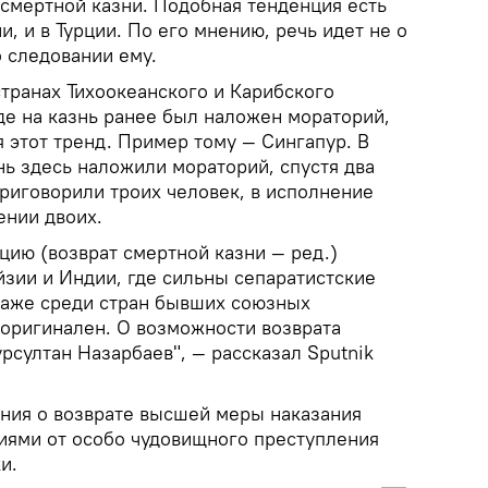
 смертной казни. Подобная тенденция есть
и, и в Турции. По его мнению, речь идет не о
о следовании ему.
странах Тихоокеанского и Карибского
где на казнь ранее был наложен мораторий,
 этот тренд. Пример тому — Сингапур. В
нь здесь наложили мораторий, спустя два
 приговорили троих человек, в исполнение
ении двоих.
цию (возврат смертной казни — ред.)
йзии и Индии, где сильны сепаратистские
Даже среди стран бывших союзных
 оригинален. О возможности возврата
рсултан Назарбаев", — рассказал Sputnik
ния о возврате высшей меры наказания
иями от особо чудовищного преступления
и.