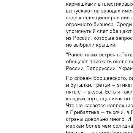
кармашками в пластиковых 
выпускают на заводах име
ведь коллекционеров пивн
огромного бизнеса. Среди
упомянутый слет обещают
из России, которые запро
но выбрали крышки.
"Ранее таких встреч в Лат
обещают приехать около с
России, Белоруссии, Украи
По словам Борщевского, о
и бутылки, третьи — этике
пятые — вкусы. Есть и так
каждый сорт, оценивая по
Что же касается коллекци
в Прибалтике — тысячи, в 
страны довольно много. И
меркам более чем солидна
богатая — у немца Гюнтер