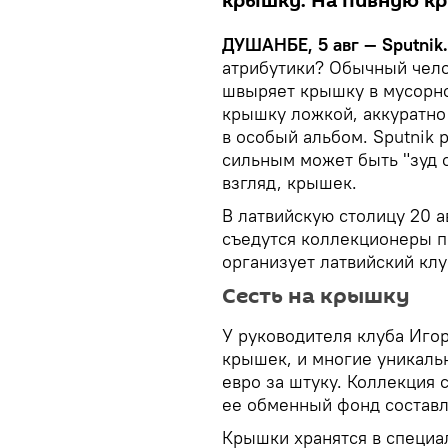
крышку. На пивную к
ДУШАНБЕ, 5 авг — Sputnik.
атрибутики? Обычный чело
швыряет крышку в мусорно
крышку ложкой, аккуратно
в особый альбом. Sputnik 
сильным может быть "зуд 
взгляд, крышек.
В латвийскую столицу 20 
съедутся коллекционеры пи
организует латвийский клу
Сесть на крышку
У руководителя клуба Иго
крышек, и многие уникальн
евро за штуку. Коллекция 
ее обменный фонд составл
Крышки хранятся в специа