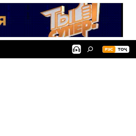
РУС
ТОҶ