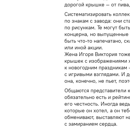
дорогой крышке — от пива,
Систематизировать колле
по знакам с завода: они с
по рисункам. Те могут бы
концерна, но выпущенные 
быть что-то напечатано, с
или иной акции.
Жена Игоря Виктория тоже
крышек с изображениями 
к новогодним праздникам 
с игривыми взглядами. И д
она, конечно, не пьет, по
Общаются представители к
обязательно есть и рейтин
его честность. Иногда вед
которые он хотел, а он т
обменивают, выставляют на
с замиранием сердца.