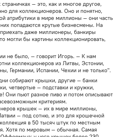
страничках — это, как и многое другое,
нно для коллекционеров. Оно и понятно,
ой атрибутики в мире миллионы — они часть
 них попадаются крутые бизнесмены. На
 приехать даже миллионеры, банкиры
сто могли бы картины коллекционировать,
вии не было, — говорит Игорь. — К нам
отни коллекционеров из Литвы, Эстонии,
ны, Германии, Испании, Чехии и не только".
дни собирают крышки, другие — банки
тки, четвертые — подставки и кружки,
ие! Они пьют разное пиво и потом описывают
 всевозможным критериям.
онеров крышек — их в мире миллионы,
Латвии — под сотню, и это для крошечной
 коллекция в 50 тысяч штук по местным
я. Хотя по мировым — обычная. Самая
а Оффермана: у него крышек более 230