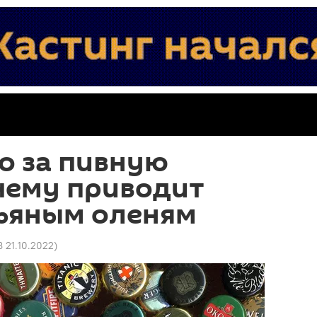
о за пивную
чему приводит
пьяным оленям
8 21.10.2022
)