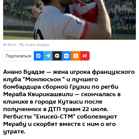
© Фото :
FB/ Анано Буадзе
Подписаться
Анано Буадзе — жена игрока французского
клуба "Монлюсьон " и лучшего
бомбардира сборной Грузии по регби
Мераба Квирикашвили — скончалась в
клинике в городе Кутаиси после
полученных в ДТП травм 22 июля.
Регбисты "Енисей-СТМ" соболезнуют
Мерабу и скорбят вместе с ним о его
утрате.