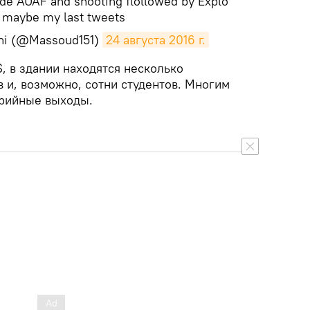
ide AUAF and shooting flollowed by Explo
s maybe my last tweets
ni (@Massoud151)
24 августа 2016 г.
, в здании находятся несколько
 и, возможно, сотни студентов. Многим
арийные выходы.