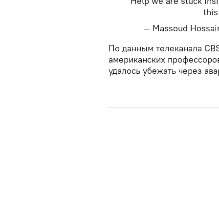
Help we are stuck ins
thi
— Massoud Hossai
​По данным телеканала CBS
американских профессоров
удалось убежать через ав