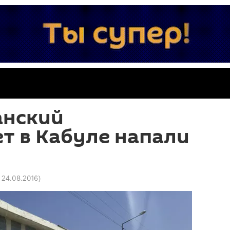
анский
т в Кабуле напали
1 24.08.2016
)