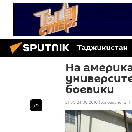
Таджикистан
На америк
университе
боевики
21:03 24.08.2016
(обновлено:
21:1