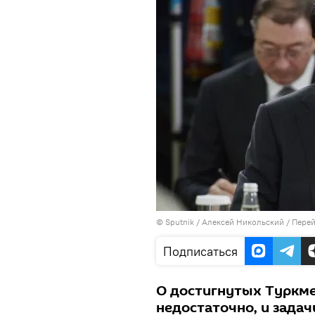
©
Sputnik
/ Алексей Никольский
/
Перей
Подписаться
О достигнутых Туркме
недостаточно, и зада