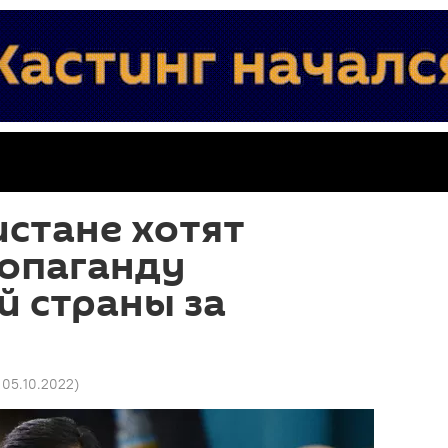
стане хотят
ропаганду
 страны за
 05.10.2022
)