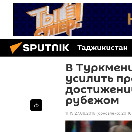
Таджикистан
В Туркмени
усилить п
достижений
рубежом
11:19 27.08.2016
(обновлено:
20:16