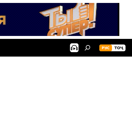
РУС
ТОҶ