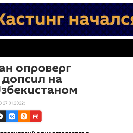
ан опроверг
 допсил на
Узбекистаном
8 27.01.2022
)