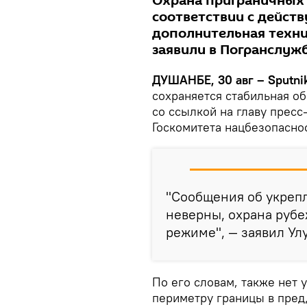
Охрана приграничных 
соответствии с дейст
дополнительная техни
заявили в Погранслужб
ДУШАНБЕ, 30 авг – Sputnik
сохраняется стабильная о
со ссылкой на главу прес
Госкомитета нацбезопасно
"Сообщения об укреп
неверны, охрана руб
режиме", — заявил Ул
По его словам, также нет 
периметру границы в пред