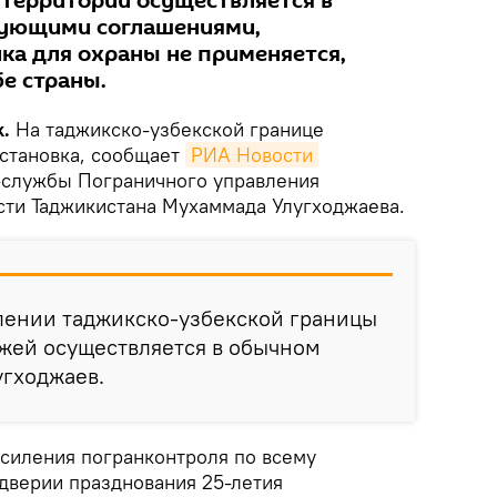
территорий осуществляется в
вующими соглашениями,
ка для охраны не применяется,
е страны.
.
На таджикско-узбекской границе
бстановка, сообщает
РИА Новости
с-службы Пограничного управления
сти Таджикистана Мухаммада Улугходжаева.
лении таджикско-узбекской границы
ежей осуществляется в обычном
угходжаев.
усиления погранконтроля по всему
дверии празднования 25-летия