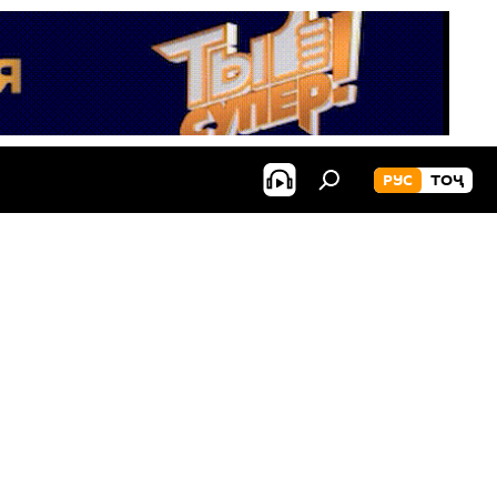
РУС
ТОҶ