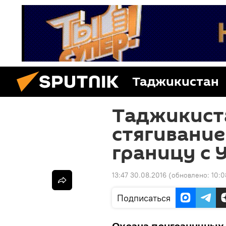
Таджикистан
Таджикист
стягивание
границу с 
13:47 30.08.2016
(обновлено:
10:0
Подписаться