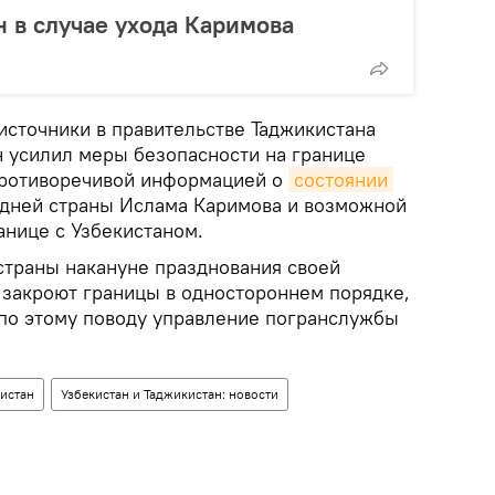
н в случае ухода Каримова
источники в правительстве Таджикистана
н усилил меры безопасности на границе
 противоречивой информацией о
состоянии 
дней страны Ислама Каримова и возможной
анице с Узбекистаном.
 страны накануне празднования своей
 закроют границы в одностороннем порядке,
 по этому поводу управление погранслужбы
истан
Узбекистан и Таджикистан: новости