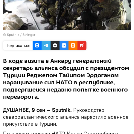
© Sputnik / Stringer
Подписаться
В ходе визита в Анкару генеральный
секретарь альянса обсудил с президентом
Турции Реджепом Тайипом Эрдоганом
наращивание сил НАТО в республике,
подвергшейся недавно попытке военного
переворота.
ДУШАНБЕ, 9 сен — Sputnik.
Руководство
североатлантического альянса нарастило военное
присутствие в Турции.
По словам генсека НАТО Йенса Столтенберга,