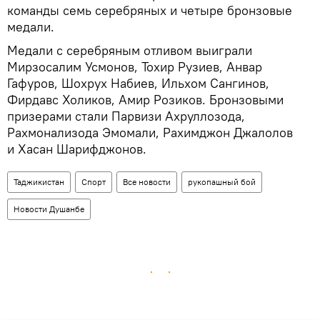
команды семь серебряных и четыре бронзовые
медали.
Медали с серебряным отливом выиграли
Мирзосалим Усмонов, Тохир Рузиев, Анвар
Гафуров, Шохрух Набиев, Ильхом Сангинов,
Фирдавс Холиков, Амир Розиков. Бронзовыми
призерами стали Парвизи Ахруллозода,
Рахмонализода Эмомали, Рахимджон Джалолов
и Хасан Шарифджонов.
Таджикистан
Спорт
Все новости
рукопашный бой
Новости Душанбе